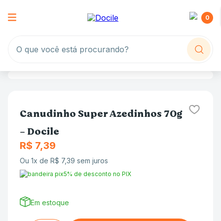
0
O que você está procurando?
Canudinho Super Azedinhos 70g
- Docile
R$
7
,
39
Ou
1
x de
R$
7
,
39
sem juros
5% de desconto no PIX
Em estoque