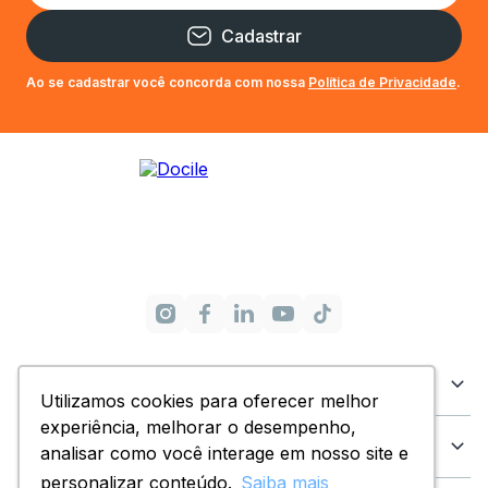
Cadastrar
Ao se cadastrar você concorda com nossa
Política de Privacidade
.
Categorias
Utilizamos cookies para oferecer melhor
Utilizamos cookies para oferecer melhor
experiência, melhorar o desempenho,
experiência, melhorar o desempenho,
Dúvidas
analisar como você interage em nosso site e
analisar como você interage em nosso site e
personalizar conteúdo.
personalizar conteúdo.
Saiba mais
Saiba mais