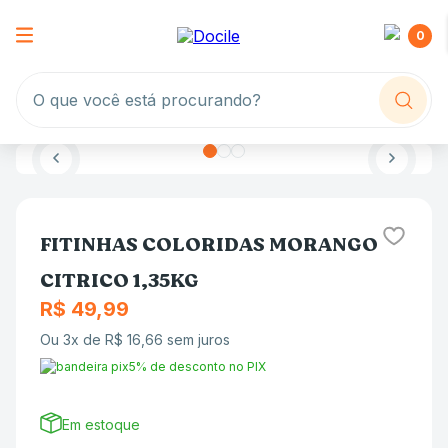
0
O que você está procurando?
FITINHAS COLORIDAS MORANGO
CITRICO 1,35KG
R$
49
,
99
Ou
3
x de
R$
16
,
66
sem juros
5% de desconto no PIX
Em estoque