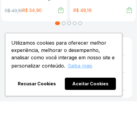
R$
34
,
90
R$
49
,
19
R$
49
,
19
Utilizamos cookies para oferecer melhor
Utilizamos cookies para oferecer melhor
DESCRIÇÃO
experiência, melhorar o desempenho,
experiência, melhorar o desempenho,
analisar como você interage em nosso site e
analisar como você interage em nosso site e
TABELA NUTRICIONAL
personalizar conteúdo.
personalizar conteúdo.
Saiba mais
Saiba mais
AVALIAÇÕES
Recusar Cookies
Recusar Cookies
Aceitar Cookies
Aceitar Cookies
CATEGORIAS MAIS DESEJADAS
Descubra as nossas Principais Categorias