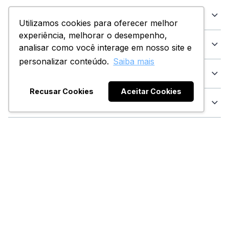
Categorias
Utilizamos cookies para oferecer melhor
experiência, melhorar o desempenho,
Dúvidas
analisar como você interage em nosso site e
personalizar conteúdo.
Saiba mais
Institucional
Recusar Cookies
Aceitar Cookies
Atendimento
Formas de Pagamento:
Certificados e Segurança:
© Copyright 2020 - Todos os direitos reservados.