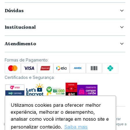
Dúvidas
Institucional
Atendimento
Formas de Pagamento:
Certificados e Segurança:
Utilizamos cookies para oferecer melhor
Utilizamos cookies para oferecer melhor
experiência, melhorar o desempenho,
experiência, melhorar o desempenho,
© Copyright 2020 - Todos os direitos reservados.
analisar como você interage em nosso site e
analisar como você interage em nosso site e
Docile Alimentos LTDA reserva-se no direito de corrigir ou alterar
informações como: preços, promoções e disponibilidade de estoque a
personalizar conteúdo.
personalizar conteúdo.
Saiba mais
Saiba mais
qualquer momento.