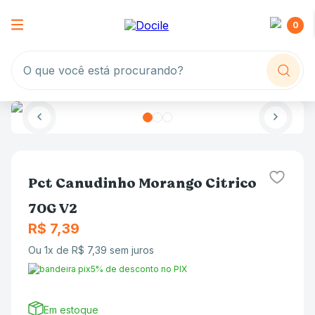
0
O que você está procurando?
Pct Canudinho Morango Citrico
70G V2
R$
7
,
39
Ou
1
x de
R$
7
,
39
sem juros
5% de desconto no PIX
Em estoque