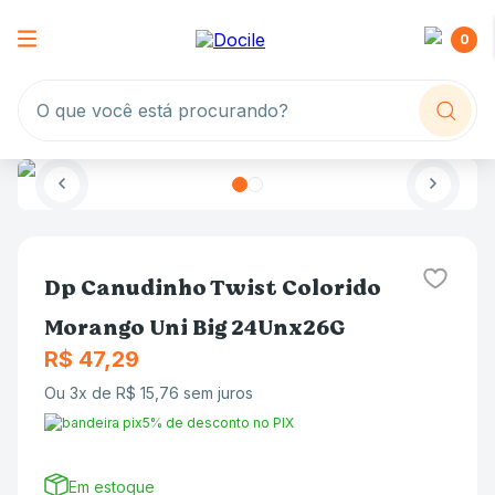
0
O que você está procurando?
Dp Canudinho Twist Colorido
Morango Uni Big 24Unx26G
R$
47
,
29
Ou
3
x de
R$
15
,
76
sem juros
5% de desconto no PIX
Em estoque