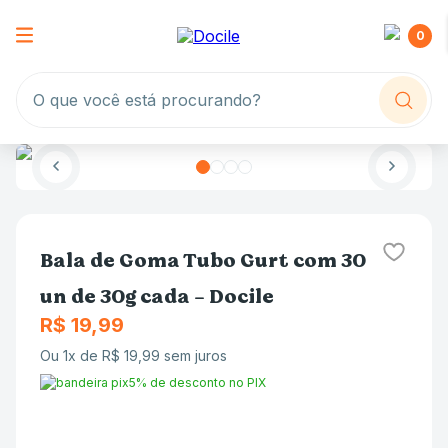
0
O que você está procurando?
Bala de Goma Tubo Gurt com 30
un de 30g cada - Docile
R$
19
,
99
Ou
1
x de
R$
19
,
99
sem juros
5% de desconto no PIX