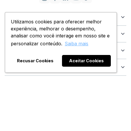
Categorias
Utilizamos cookies para oferecer melhor
Utilizamos cookies para oferecer melhor
experiência, melhorar o desempenho,
experiência, melhorar o desempenho,
Dúvidas
analisar como você interage em nosso site e
analisar como você interage em nosso site e
personalizar conteúdo.
personalizar conteúdo.
Saiba mais
Saiba mais
Institucional
Recusar Cookies
Recusar Cookies
Aceitar Cookies
Aceitar Cookies
Atendimento
Formas de Pagamento:
Certificados e Segurança: