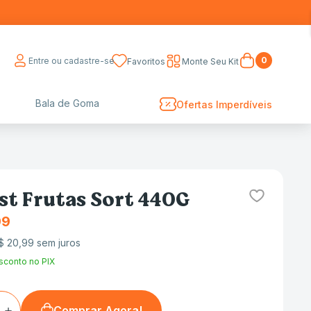
0
Entre ou cadastre-se
Favoritos
Monte Seu Kit
Bala de Goma
Ofertas Imperdíveis
st Frutas Sort 440G
99
$
20
,
99
sem juros
sconto no PIX
＋
Comprar Agora!