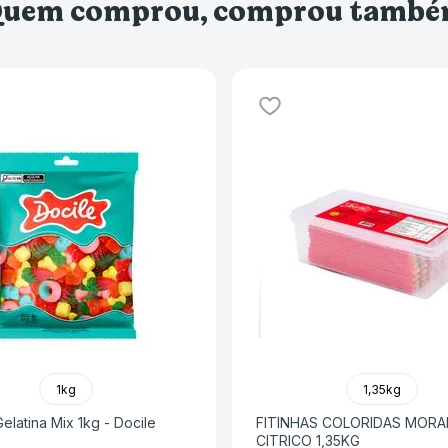
uem comprou, comprou tamb
1kg
1,35kg
elatina Mix 1kg - Docile
FITINHAS COLORIDAS MOR
CITRICO 1,35KG