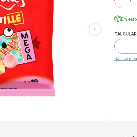
Em est
Não sei me