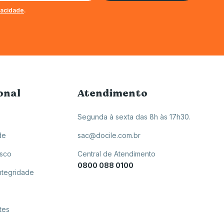
ivacidade
.
onal
Atendimento
Segunda à sexta das 8h às 17h30.
de
sac@docile.com.br
osco
Central de Atendimento
0800 088 0100
ntegridade
tes