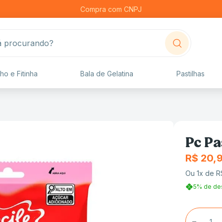
Compra com CNPJ
procurando?
ho e Fitinha
Bala de Gelatina
Pastilhas
Pc Pa
R$
20
,
Ou
1
x de
R
5% de de
－