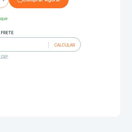
oque
u CEP