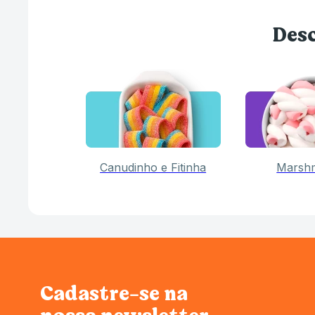
Desc
Canudinho e Fitinha
Marsh
Cadastre-se na