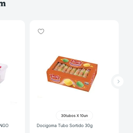
ém
30tubos X 10un
ANGO
Docigoma Tubo Sortido 30g