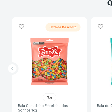
Q
-
29%
1kg
Bala Canudinho Estrelinha dos
Bala de G
Sonhos 1kg