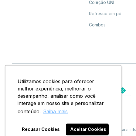
Coleção UNI
Refresco em pó
Combos
Utilizamos cookies para oferecer
Utilizamos cookies para oferecer
Formas de Pagamento:
melhor experiência, melhorar o
melhor experiência, melhorar o
desempenho, analisar como você
desempenho, analisar como você
interage em nosso site e personalizar
interage em nosso site e personalizar
conteúdo.
conteúdo.
Saiba mais
Saiba mais
© Copyright 2020 - Todos os direitos reservados.
Recusar Cookies
Recusar Cookies
Aceitar Cookies
Aceitar Cookies
Docile Alimentos LTDA reserva-se no direito de corrigir ou alterar
e disponibilidade de estoque a qualquer momento.