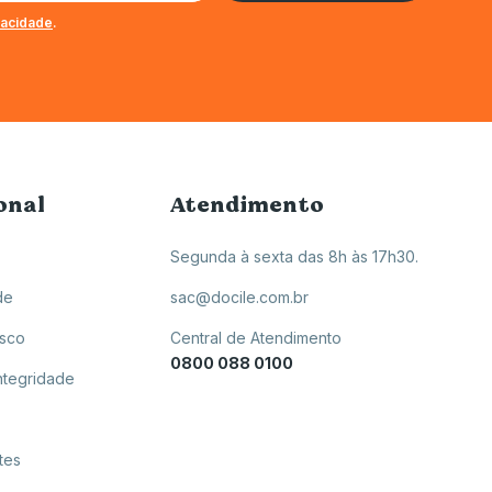
ivacidade
.
onal
Atendimento
Segunda à sexta das 8h às 17h30.
de
sac@docile.com.br
osco
Central de Atendimento
0800 088 0100
ntegridade
tes