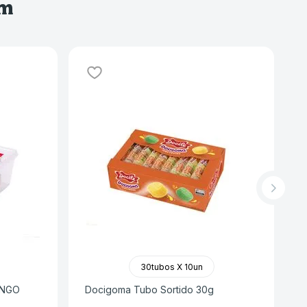
ém
30tubos X 10un
ANGO
Docigoma Tubo Sortido 30g