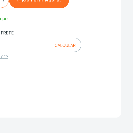
oque
u CEP