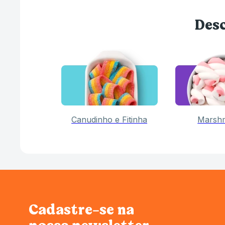
Desc
Canudinho e Fitinha
Marsh
Cadastre-se na