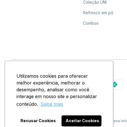
Coleção UNI
Refresco em pó
Combos
Utilizamos cookies para oferecer
Utilizamos cookies para oferecer
Formas de Pagamento:
melhor experiência, melhorar o
melhor experiência, melhorar o
desempenho, analisar como você
desempenho, analisar como você
interage em nosso site e personalizar
interage em nosso site e personalizar
conteúdo.
conteúdo.
Saiba mais
Saiba mais
© Copyright 2020 - Todos os direitos reservados.
Recusar Cookies
Recusar Cookies
Aceitar Cookies
Aceitar Cookies
Docile Alimentos LTDA reserva-se no direito de corrigir ou alterar
e disponibilidade de estoque a qualquer momento.