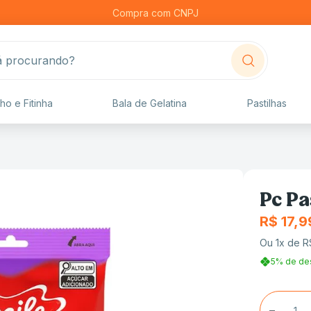
Compra com CNPJ
procurando?
ho e Fitinha
Bala de Gelatina
Pastilhas
Pc Pa
R$
17
,
9
Ou
1
x de
R
5% de de
－