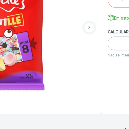
Em est
Não sei me