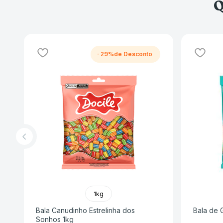
Q
-
29%
1kg
Bala Canudinho Estrelinha dos
Bala de G
Sonhos 1kg