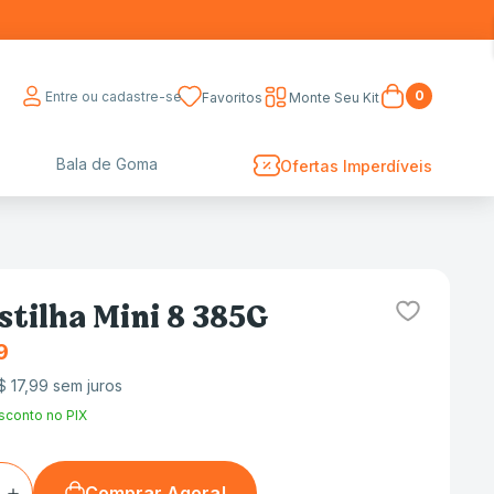
0
Entre ou cadastre-se
Favoritos
Monte Seu Kit
Bala de Goma
Ofertas Imperdíveis
stilha Mini 8 385G
9
$
17
,
99
sem juros
sconto no PIX
＋
Comprar Agora!