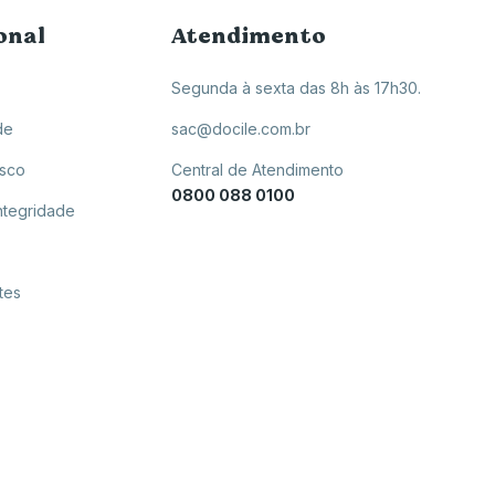
onal
Atendimento
Segunda à sexta das 8h às 17h30.
de
sac@docile.com.br
osco
Central de Atendimento
0800 088 0100
ntegridade
tes