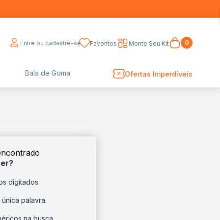
0
Entre ou cadastre-se
Favoritos
Monte Seu Kit
Bala de Goma
Ofertas Imperdíveis
ncontrado
zer?
os digitados.
 única palavra.
néricos na busca.