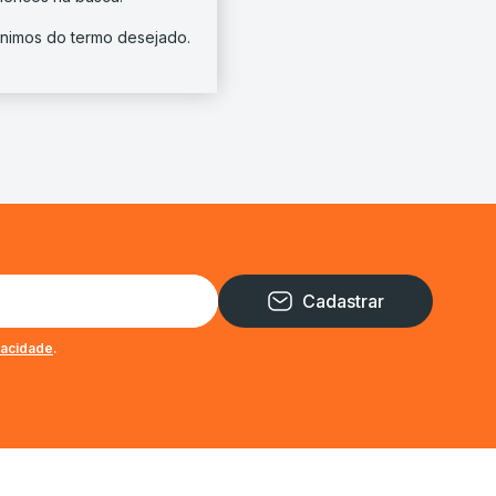
nônimos do termo desejado.
Cadastrar
ivacidade
.