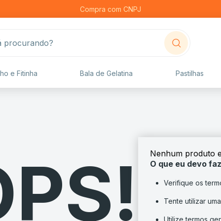
Compra com CNPJ
procurando?
ho e Fitinha
Bala de Gelatina
Pastilhas
Nenhum produto e
PS!
O que eu devo fa
Verifique os term
Tente utilizar uma
Utilize termos ge