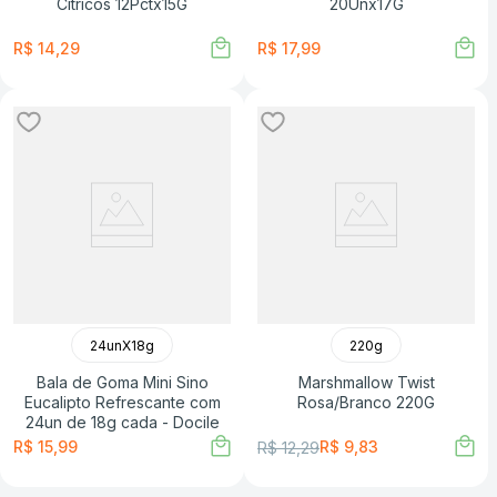
Citricos 12Pctx15G
20Unx17G
R$
14
,
29
R$
17
,
99
24unX18g
220g
Bala de Goma Mini Sino
Marshmallow Twist
Eucalipto Refrescante com
Rosa/Branco 220G
24un de 18g cada - Docile
R$
15
,
99
R$
9
,
83
R$
12
,
29