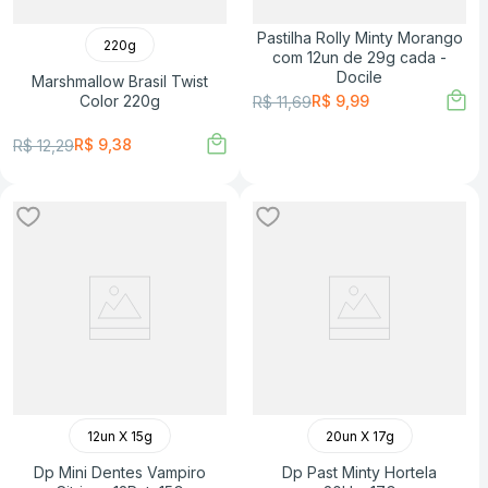
Pastilha Rolly Minty Morango
220g
com 12un de 29g cada -
Docile
Marshmallow Brasil Twist
Color 220g
R$
9
,
99
R$
11
,
69
R$
9
,
38
R$
12
,
29
12un X 15g
20un X 17g
Dp Mini Dentes Vampiro
Dp Past Minty Hortela