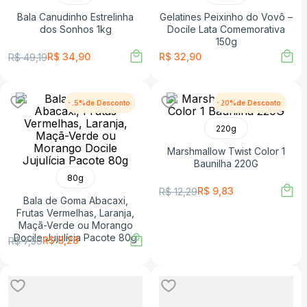
Bala Canudinho Estrelinha
Gelatines Peixinho do Vovô –
dos Sonhos 1kg
Docile Lata Comemorativa
150g
R$
34
,
90
R$
32
,
90
R$
49
,
19
-
15%
-
20%
220g
Marshmallow Twist Color 1
Baunilha 220G
80g
R$
9
,
83
R$
12
,
29
Bala de Goma Abacaxi,
Frutas Vermelhas, Laranja,
Maçã-Verde ou Morango
Docile Jujulícia Pacote 80g
R$
6
,
28
R$
7
,
39